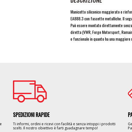
DESCRIZIONE
Manicotto siliconico maggiorato e rinfo
EA888.3 con fascette metalliche. Il segu
Può essere montato direttamente senza m
diretta (VWR, Forge Motorsport, Ramair,
e funzionale in quanto ha una maggiore 
Image
Im
SPEDIZIONI RAPIDE
P
le
Ti informi, ordini e ricevi con facilità e senza intoppi i prodotti
Ge
scelti. Il nostro obiettivo è farti guadagnare tempo!
Pa