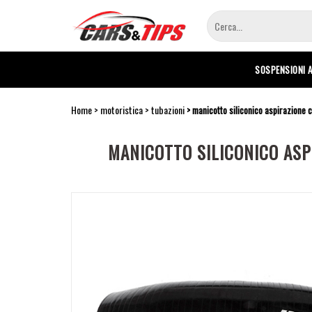
Salta
al
contenuto
principale
SOSPENSIONI 
Home
motoristica
tubazioni
manicotto siliconico aspirazione 
MANICOTTO SILICONICO ASP