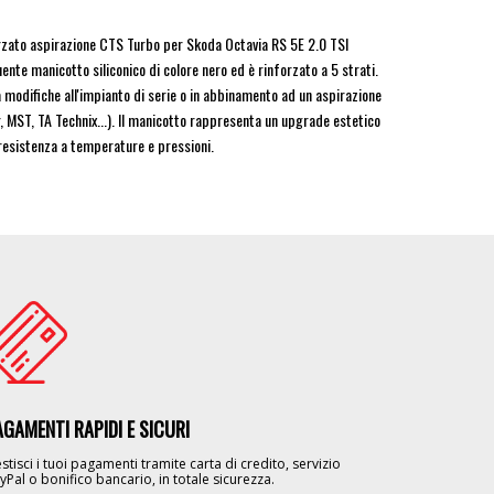
rzato aspirazione CTS Turbo per Skoda Octavia RS 5E 2.0 TSI
ente manicotto siliconico di colore nero ed è rinforzato a 5 strati.
odifiche all'impianto di serie o in abbinamento ad un aspirazione
 MST, TA Technix...). Il manicotto rappresenta un upgrade estetico
resistenza a temperature e pressioni.
age
AGAMENTI RAPIDI E SICURI
stisci i tuoi pagamenti tramite carta di credito, servizio
yPal o bonifico bancario, in totale sicurezza.