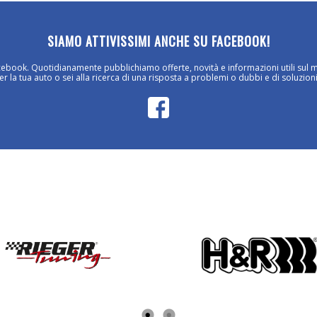
SIAMO ATTIVISSIMI ANCHE SU FACEBOOK!
cebook. Quotidianamente pubblichiamo offerte, novità e informazioni utili sul 
 la tua auto o sei alla ricerca di una risposta a problemi o dubbi e di soluzioni