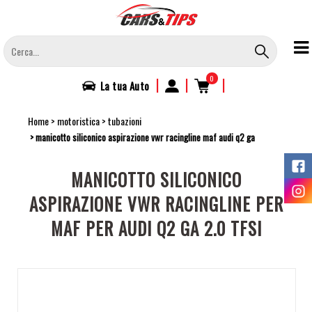
Salta
al
contenuto
principale
0
|
|
|
La tua
Auto
Home
motoristica
tubazioni
manicotto siliconico aspirazione vwr racingline maf audi q2 ga
MANICOTTO SILICONICO
ASPIRAZIONE VWR RACINGLINE PER
MAF PER AUDI Q2 GA 2.0 TFSI