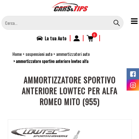
Salta
al
contenuto
principale
0
|
|
|
La tua
Auto
Home
sospensioni auto
ammortizzatori auto
ammortizzatore sportivo anteriore lowtec alfa
AMMORTIZZATORE SPORTIVO
ANTERIORE LOWTEC PER ALFA
ROMEO MITO (955)