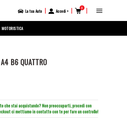
0
|
|
|
La tua
Auto
Accedi
MOTORISTICA
 A4 B6 QUATTRO
tto che stai acquistando? Non preoccuparti, procedi con
heckout ci mettiamo in contatto con te per fare un controllo!