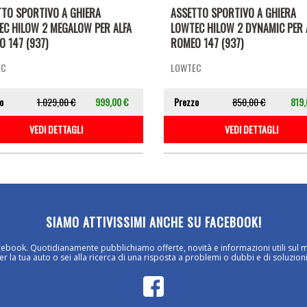
TTO SPORTIVO A GHIERA
ASSETTO SPORTIVO A GHIERA
EC HILOW 2 MEGALOW PER ALFA
LOWTEC HILOW 2 DYNAMIC PER 
 147 (937)
ROMEO 147 (937)
EC
LOWTEC
o
1.029,00 €
999,00 €
Prezzo
850,00 €
819,
VEDI DETTAGLI
VEDI DETTAGLI
SIAMO ATTIVISSIMI ANCHE SU FACEBOOK!
cebook. Quotidianamente pubblichiamo offerte, novità e informazioni utili sul 
 la tua auto o sei alla ricerca di una risposta a problemi o dubbi e di soluzioni