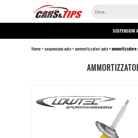
Salta
al
contenuto
principale
SOSPENSIONI 
Home
sospensioni auto
ammortizzatori auto
ammortizzatore s
AMMORTIZZATOR