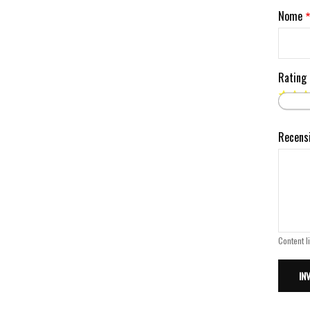
Nome
Rating
Recens
Content l