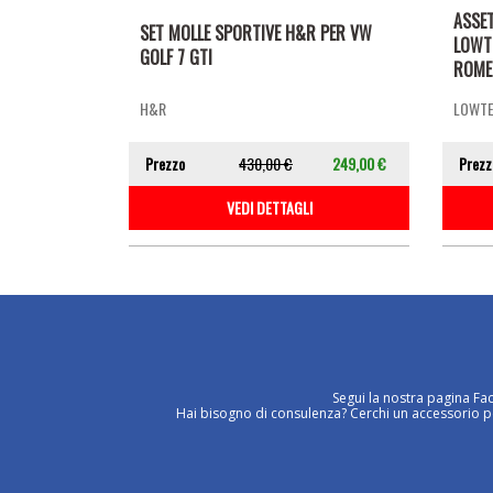
ASSE
SET MOLLE SPORTIVE H&R PER VW
LOWT
GOLF 7 GTI
ROMEO
H&R
LOWT
Prezzo
430,00 €
249,00 €
Prezz
VEDI DETTAGLI
Segui la nostra pagina Fa
Hai bisogno di consulenza? Cerchi un accessorio per