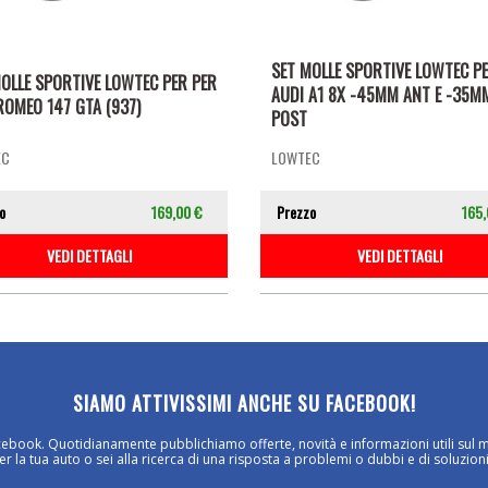
SET MOLLE SPORTIVE LOWTEC P
OLLE SPORTIVE LOWTEC PER PER
AUDI A1 8X -45MM ANT E -35M
ROMEO 147 GTA (937)
POST
EC
LOWTEC
o
169,00 €
Prezzo
165,
VEDI DETTAGLI
VEDI DETTAGLI
SIAMO ATTIVISSIMI ANCHE SU FACEBOOK!
cebook. Quotidianamente pubblichiamo offerte, novità e informazioni utili sul 
 la tua auto o sei alla ricerca di una risposta a problemi o dubbi e di soluzioni