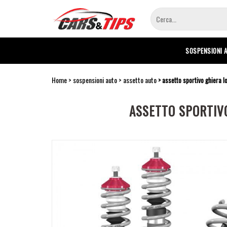
Salta
al
contenuto
principale
SOSPENSIONI 
Home
sospensioni auto
assetto auto
assetto sportivo ghiera l
ASSETTO SPORTIVO