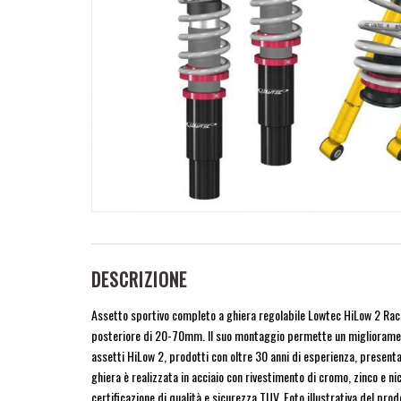
DESCRIZIONE
Assetto sportivo completo a ghiera regolabile Lowtec HiLow 2 Rac
posteriore di 20-70mm. Il suo montaggio permette un miglioramento i
assetti HiLow 2, prodotti con oltre 30 anni di esperienza, presenta
ghiera è realizzata in acciaio con rivestimento di cromo, zinco e ni
certificazione di qualità e sicurezza TUV. Foto illustrativa del prod