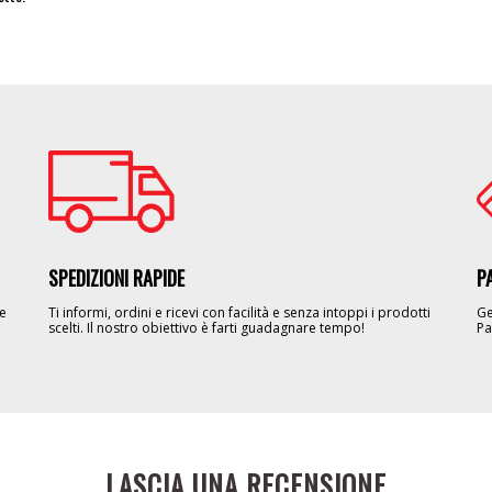
Image
Im
SPEDIZIONI RAPIDE
P
le
Ti informi, ordini e ricevi con facilità e senza intoppi i prodotti
Ge
scelti. Il nostro obiettivo è farti guadagnare tempo!
Pa
LASCIA UNA RECENSIONE