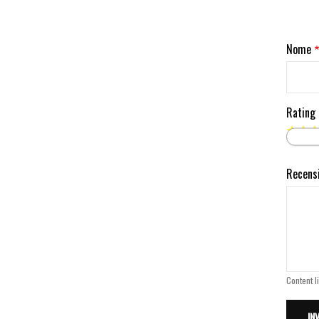
Nome
Rating
Recens
Content l