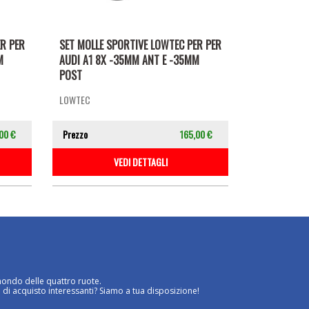
ER PER
SET MOLLE SPORTIVE LOWTEC PER PER
M
AUDI A1 8X -35MM ANT E -35MM
POST
LOWTEC
00 €
Prezzo
165,00 €
VEDI DETTAGLI
mondo delle quattro ruote.
 di acquisto interessanti? Siamo a tua disposizione!