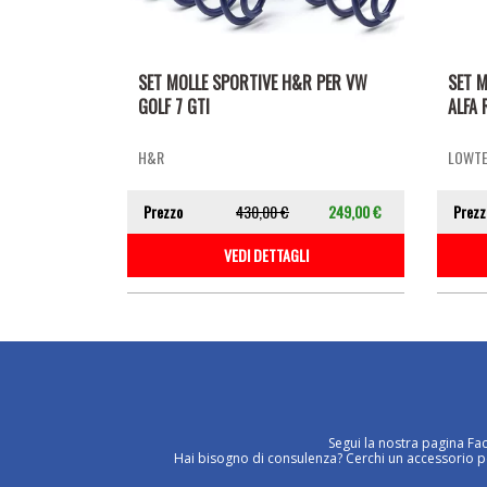
SET MOLLE SPORTIVE H&R PER VW
SET M
GOLF 7 GTI
ALFA 
H&R
LOWT
Prezzo
430,00 €
249,00 €
Prezz
VEDI DETTAGLI
Segui la nostra pagina Fa
Hai bisogno di consulenza? Cerchi un accessorio per