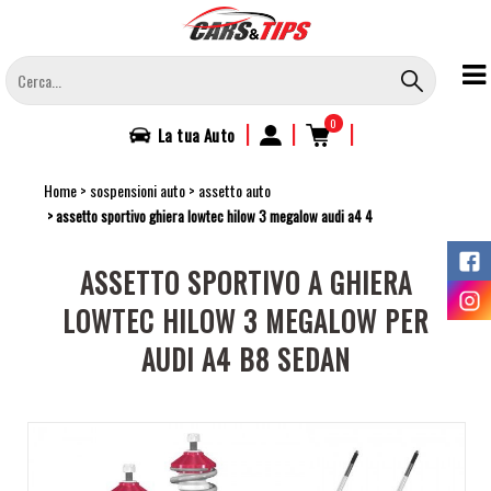
Salta
al
contenuto
principale
0
|
|
|
La tua
Auto
Home
sospensioni auto
assetto auto
assetto sportivo ghiera lowtec hilow 3 megalow audi a4 4
ASSETTO SPORTIVO A GHIERA
LOWTEC HILOW 3 MEGALOW PER
AUDI A4 B8 SEDAN