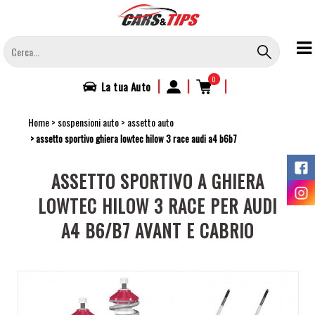
Salta
al
contenuto
principale
0
|
|
|
La tua
Auto
Home
sospensioni auto
assetto auto
assetto sportivo ghiera lowtec hilow 3 race audi a4 b6b7
ASSETTO SPORTIVO A GHIERA
LOWTEC HILOW 3 RACE PER AUDI
A4 B6/B7 AVANT E CABRIO