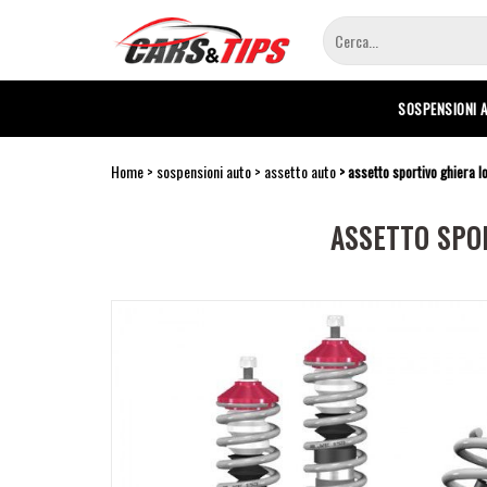
Salta
al
contenuto
principale
SOSPENSIONI 
Home
sospensioni auto
assetto auto
assetto sportivo ghiera l
ASSETTO SPOR