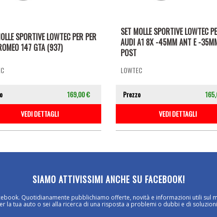
SET MOLLE SPORTIVE LOWTEC P
OLLE SPORTIVE LOWTEC PER PER
AUDI A1 8X -45MM ANT E -35M
ROMEO 147 GTA (937)
POST
EC
LOWTEC
o
169,00 €
Prezzo
165,
VEDI DETTAGLI
VEDI DETTAGLI
SIAMO ATTIVISSIMI ANCHE SU FACEBOOK!
cebook. Quotidianamente pubblichiamo offerte, novità e informazioni utili sul 
 la tua auto o sei alla ricerca di una risposta a problemi o dubbi e di soluzioni