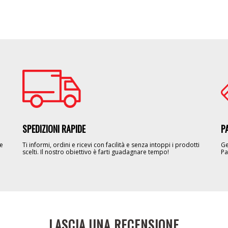
Image
Im
SPEDIZIONI RAPIDE
P
le
Ti informi, ordini e ricevi con facilità e senza intoppi i prodotti
Ge
scelti. Il nostro obiettivo è farti guadagnare tempo!
Pa
LASCIA UNA RECENSIONE