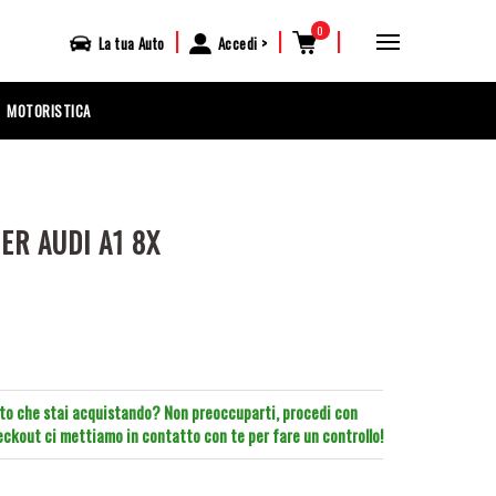
0
|
|
|
La tua
Auto
Accedi
MOTORISTICA
ER AUDI A1 8X
tto che stai acquistando? Non preoccuparti, procedi con
heckout ci mettiamo in contatto con te per fare un controllo!