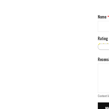
Nome
Rating
Recens
Content l