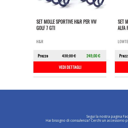
SET MOLLE SPORTIVE H&R PER VW
SET M
GOLF 7 GTI
ALFA 
H&R
LOWT
Prezzo
430,00 €
249,00 €
Prezz
VEDI DETTAGLI
Segui la nostra pagina Fa
Hai bisogno di consulenza? Cerchi un accessorio per