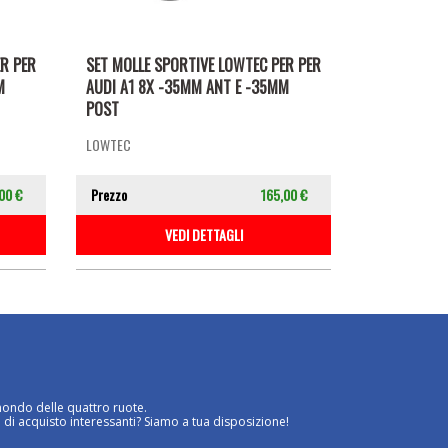
ER PER
SET MOLLE SPORTIVE LOWTEC PER PER
M
AUDI A1 8X -35MM ANT E -35MM
POST
LOWTEC
00 €
Prezzo
165,00 €
VEDI DETTAGLI
mondo delle quattro ruote.
 di acquisto interessanti? Siamo a tua disposizione!