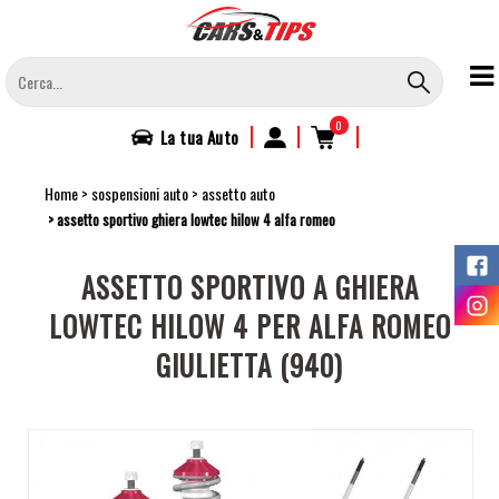
Salta
al
contenuto
principale
0
|
|
|
La tua
Auto
Home
sospensioni auto
assetto auto
assetto sportivo ghiera lowtec hilow 4 alfa romeo
ASSETTO SPORTIVO A GHIERA
LOWTEC HILOW 4 PER ALFA ROMEO
GIULIETTA (940)