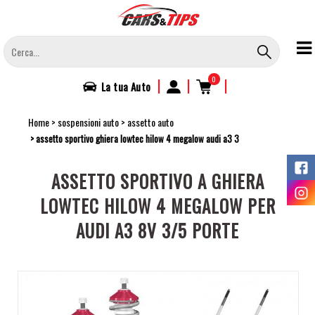
Salta
al
contenuto
principale
0
|
|
|
La tua
Auto
Home
sospensioni auto
assetto auto
assetto sportivo ghiera lowtec hilow 4 megalow audi a3 3
ASSETTO SPORTIVO A GHIERA
LOWTEC HILOW 4 MEGALOW PER
AUDI A3 8V 3/5 PORTE