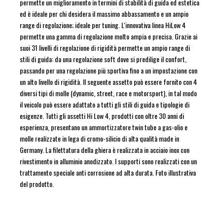
permette un miglioramento in termini di stabilità di guida ed estetica
ed è ideale per chi desidera il massimo abbassamento e un ampio
range di regolazione; ideale per tuning. L'innovativa linea HiLow 4
permette una gamma di regolazione molto ampia e precisa. Grazie ai
suoi 31 livelli di regolazione di rigidità permette un ampio range di
stili di guida: da una regolazione soft dove si predilige il confort,
passando per una regolazione più sportiva fino a un impostazione con
un alto livello di rigidità. Il seguente assetto può essere fornito con 4
diversi tipi di molle (dynamic, street, race e motorsport), in tal modo
il veicolo può essere adattato a tutti gli stili di guida e tipologie di
esigenze. Tutti gli assetti Hi Low 4, prodotti con oltre 30 anni di
esperienza, presentano un ammortizzatore twin tube a gas-olio e
molle realizzate in lega di cromo-silicio di alta qualità made in
Germany. La filettatura della ghiera è realizzata in acciaio inox con
rivestimento in alluminio anodizzato. I supporti sono realizzati con un
trattamento speciale anti corrosione ad alta durata. Foto illustrativa
del prodotto.