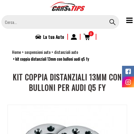
Salta
al
contenuto
principale
0
|
|
|
La tua
Auto
Home
sospensioni auto
distanziali auto
kit coppia distanziali 13mm con bulloni audi q5 fy
KIT COPPIA DISTANZIALI 13MM CON
BULLONI PER AUDI Q5 FY