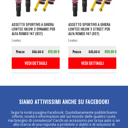
ASSETTO SPORTIVO A GHIERA
ASSETTO SPORTIVO A GHIERA
LOWTEC HILOW 2 DYNAMIC PER
LOWTEC HILOW 3 STREET PER
ALFA ROMEO 147 (937)
ALFA ROMEO 147 (937)
lowtec
lowtec
Prezzo
850,00 €
819,00 €
Prezzo
925,00 €
899,00 €
VEDI DETTAGLI
VEDI DETTAGLI
SIAMO ATTIVISSIMI ANCHE SU FACEBOOK!
Segui la nostra pagina Facebook. Quotidianamente pubblichiamo
offerte, novità e informazioni utili sul mondo delle quattro ruote.
Hai bisogno di consulenza? Cerchi un accessorio per la tua auto o sei
alla ricerca di una risposta a problemi o dubbi e di soluzioni di