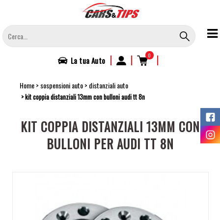
Salta
al
contenuto
principale
0
|
|
|
La tua
Auto
Home
sospensioni auto
distanziali auto
kit coppia distanziali 13mm con bulloni audi tt 8n
KIT COPPIA DISTANZIALI 13MM CON
BULLONI PER AUDI TT 8N