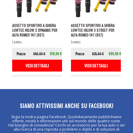
ASSETTO SPORTIVO A GHIERA
ASSETTO SPORTIVO A GHIERA
LOWTEC HILOW 2 DYNAMIC PER
LOWTEC HILOW 3 STREET PER
ALFA ROMEO 147 (937)
ALFA ROMEO 147 (937)
lowtec
lowtec
Prezzo
850,00 €
819,00 €
Prezzo
925,00 €
899,00 €
VEDI DETTAGLI
VEDI DETTAGLI
SIAMO ATTIVISSIMI ANCHE SU FACEBOOK!
Segui la nostra pagina Facebook. Quotidianamente pubblichiamo
offerte, novità e informazioni utili sul mondo delle quattro ruote.
Hai bisogno di consulenza? Cerchi un accessorio per la tua auto o sei
alla ricerca di una risposta a problemi o dubbi e di soluzioni di