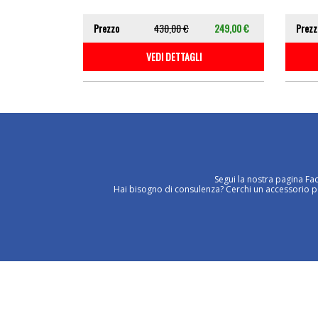
Prezzo
430,00 €
249,00 €
Prezz
VEDI DETTAGLI
Segui la nostra pagina Fa
Hai bisogno di consulenza? Cerchi un accessorio per