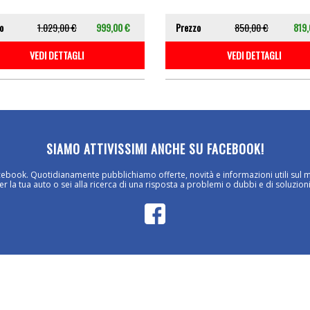
o
1.029,00 €
999,00 €
Prezzo
850,00 €
819,
VEDI DETTAGLI
VEDI DETTAGLI
SIAMO ATTIVISSIMI ANCHE SU FACEBOOK!
cebook. Quotidianamente pubblichiamo offerte, novità e informazioni utili sul 
 la tua auto o sei alla ricerca di una risposta a problemi o dubbi e di soluzioni