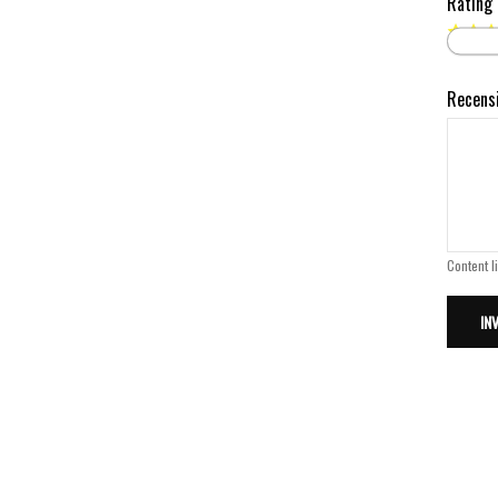
Rating
Recens
Content l