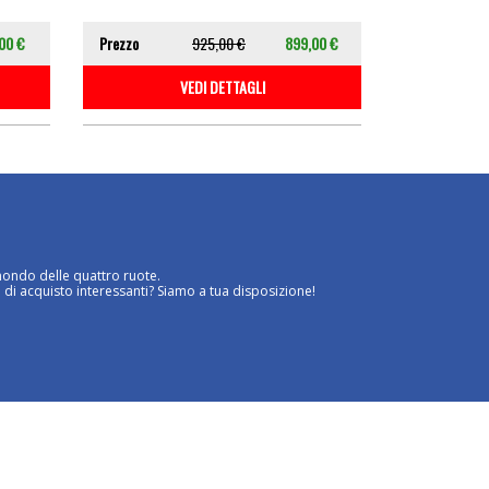
00 €
Prezzo
925,00 €
899,00 €
VEDI DETTAGLI
mondo delle quattro ruote.
 di acquisto interessanti? Siamo a tua disposizione!