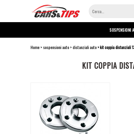
Salta
al
contenuto
principale
SOSPENSIONI 
Home
sospensioni auto
distanziali auto
kit coppia distanziali
KIT COPPIA DIS