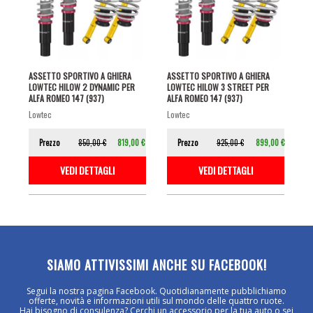
ASSETTO SPORTIVO A GHIERA
ASSETTO SPORTIVO A GHIERA
LOWTEC HILOW 2 DYNAMIC PER
LOWTEC HILOW 3 STREET PER
ALFA ROMEO 147 (937)
ALFA ROMEO 147 (937)
lowtec
lowtec
Prezzo
850,00 €
819,00 €
Prezzo
925,00 €
899,00 €
VEDI DETTAGLI
VEDI DETTAGLI
SIAMO ATTIVISSIMI ANCHE SU FACEBOOK!
Segui la nostra pagina Facebook. Quotidianamente pubblichiamo
offerte, novità e informazioni utili sul mondo delle quattro ruote.
Hai bisogno di consulenza? Cerchi un accessorio per la tua auto o sei