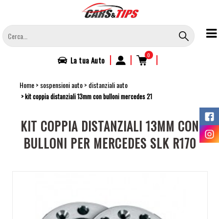
Salta
al
contenuto
principale
0
|
|
|
La tua
Auto
Home
sospensioni auto
distanziali auto
kit coppia distanziali 13mm con bulloni mercedes 21
KIT COPPIA DISTANZIALI 13MM CON
BULLONI PER MERCEDES SLK R170