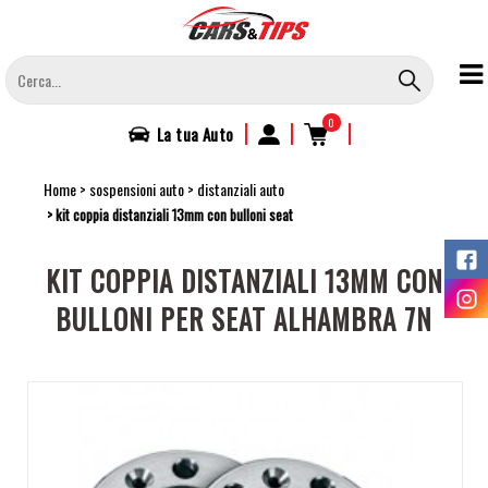
Salta
al
contenuto
principale
0
|
|
|
La tua
Auto
Home
sospensioni auto
distanziali auto
kit coppia distanziali 13mm con bulloni seat
KIT COPPIA DISTANZIALI 13MM CON
BULLONI PER SEAT ALHAMBRA 7N