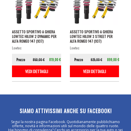
ASSETTO SPORTIVO A GHIERA
ASSETTO SPORTIVO A GHIERA
LOWTEC HILOW 2 DYNAMIC PER
LOWTEC HILOW 3 STREET PER
ALFA ROMEO 147 (937)
ALFA ROMEO 147 (937)
lowtec
lowtec
Prezzo
850,00 €
819,00 €
Prezzo
925,00 €
899,00 €
VEDI DETTAGLI
VEDI DETTAGLI
SIAMO ATTIVISSIMI ANCHE SU FACEBOOK!
Segui la nostra pagina Facebook. Quotidianamente pubblichiamo
offerte, novità e informazioni utili sul mondo delle quattro ruote.
Hai bisogno di consulenza? Cerchi un accessorio per la tua auto o sei