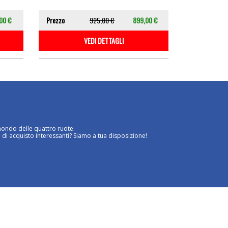
00 €
Prezzo
925,00 €
899,00 €
VEDI DETTAGLI
mondo delle quattro ruote.
 di acquisto interessanti? Siamo a tua disposizione!