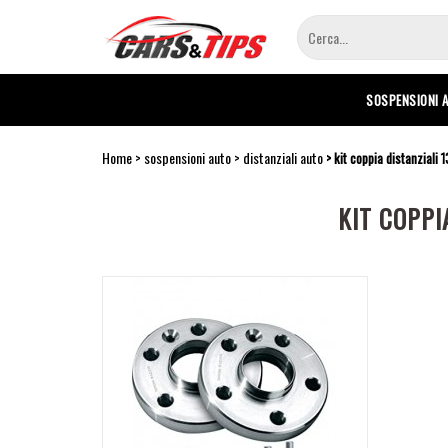
Salta
al
contenuto
principale
SOSPENSIONI 
Home
sospensioni auto
distanziali auto
kit coppia distanziali 
KIT COPPI