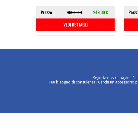
Prezzo
430,00 €
249,00 €
Prezz
VEDI DETTAGLI
Segui la nostra pagina Fa
Hai bisogno di consulenza? Cerchi un accessorio per