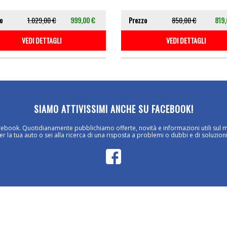
o
1.029,00 €
999,00 €
Prezzo
850,00 €
819,
VEDI DETTAGLI
VEDI DETTAGLI
SIAMO ATTIVISSIMI ANCHE SU FACEBOOK!
cebook. Quotidianamente pubblichiamo offerte, novità e informazioni utili sul 
 la tua auto o sei alla ricerca di una risposta a problemi o dubbi e di soluzioni