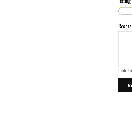
Rating
Recens
Content l