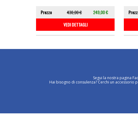
Prezzo
430,00 €
249,00 €
Prezz
VEDI DETTAGLI
Segui la nostra pagina Fa
Hai bisogno di consulenza? Cerchi un accessorio per