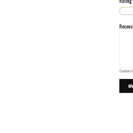
Rating
Recens
Content l