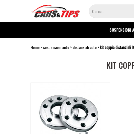
Salta
al
contenuto
principale
SOSPENSIONI 
Home
sospensioni auto
distanziali auto
kit coppia distanziali
KIT COP