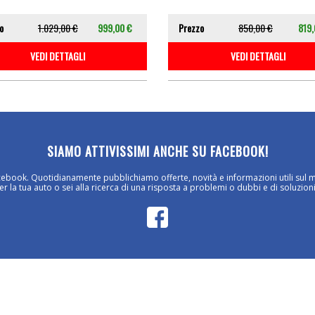
o
1.029,00 €
999,00 €
Prezzo
850,00 €
819,
VEDI DETTAGLI
VEDI DETTAGLI
SIAMO ATTIVISSIMI ANCHE SU FACEBOOK!
cebook. Quotidianamente pubblichiamo offerte, novità e informazioni utili sul 
 la tua auto o sei alla ricerca di una risposta a problemi o dubbi e di soluzioni