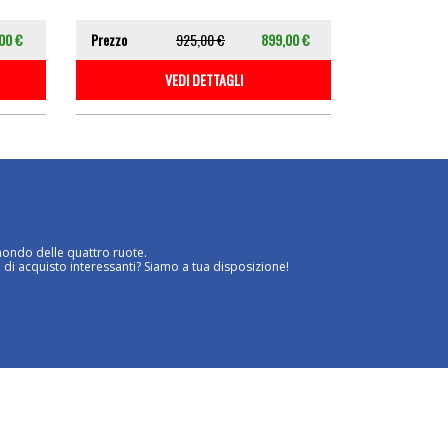
00 €
Prezzo
925,00 €
899,00 €
VEDI DETTAGLI
mondo delle quattro ruote.
 di acquisto interessanti? Siamo a tua disposizione!