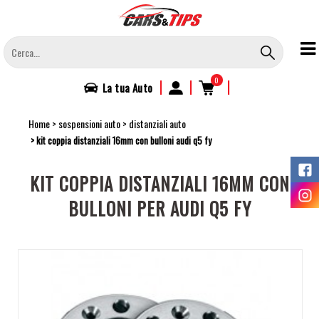
Salta
al
contenuto
principale
0
|
|
|
La tua
Auto
Home
sospensioni auto
distanziali auto
kit coppia distanziali 16mm con bulloni audi q5 fy
KIT COPPIA DISTANZIALI 16MM CON
BULLONI PER AUDI Q5 FY