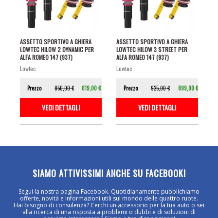
ASSETTO SPORTIVO A GHIERA
ASSETTO SPORTIVO A GHIERA
LOWTEC HILOW 2 DYNAMIC PER
LOWTEC HILOW 3 STREET PER
ALFA ROMEO 147 (937)
ALFA ROMEO 147 (937)
lowtec
lowtec
Prezzo
850,00 €
819,00 €
Prezzo
925,00 €
899,00 €
VEDI DETTAGLI
VEDI DETTAGLI
SIAMO ATTIVISSIMI ANCHE SU FACEBOOK!
Segui la nostra pagina Facebook. Quotidianamente pubblichiamo
offerte, novità e informazioni utili sul mondo delle quattro ruote.
Hai bisogno di consulenza? Cerchi un accessorio per la tua auto o sei
alla ricerca di una risposta a problemi o dubbi e di soluzioni di