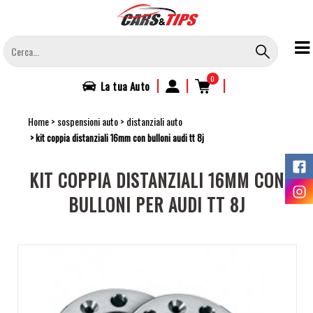
Salta
al
contenuto
principale
0
|
|
|
La tua
Auto
Home
sospensioni auto
distanziali auto
kit coppia distanziali 16mm con bulloni audi tt 8j
KIT COPPIA DISTANZIALI 16MM CON
BULLONI PER AUDI TT 8J