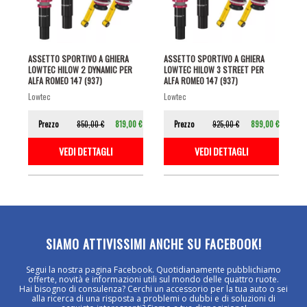
ASSETTO SPORTIVO A GHIERA
ASSETTO SPORTIVO A GHIERA
LOWTEC HILOW 2 DYNAMIC PER
LOWTEC HILOW 3 STREET PER
ALFA ROMEO 147 (937)
ALFA ROMEO 147 (937)
lowtec
lowtec
Prezzo
850,00 €
819,00 €
Prezzo
925,00 €
899,00 €
VEDI DETTAGLI
VEDI DETTAGLI
SIAMO ATTIVISSIMI ANCHE SU FACEBOOK!
Segui la nostra pagina Facebook. Quotidianamente pubblichiamo
offerte, novità e informazioni utili sul mondo delle quattro ruote.
Hai bisogno di consulenza? Cerchi un accessorio per la tua auto o sei
alla ricerca di una risposta a problemi o dubbi e di soluzioni di