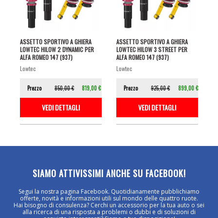
ASSETTO SPORTIVO A GHIERA
ASSETTO SPORTIVO A GHIERA
LOWTEC HILOW 2 DYNAMIC PER
LOWTEC HILOW 3 STREET PER
ALFA ROMEO 147 (937)
ALFA ROMEO 147 (937)
lowtec
lowtec
Prezzo
850,00 €
819,00 €
Prezzo
925,00 €
899,00 €
VEDI DETTAGLI
VEDI DETTAGLI
SIAMO ATTIVISSIMI ANCHE SU FACEBOOK!
Segui la nostra pagina Facebook. Quotidianamente pubblichiamo
offerte, novità e informazioni utili sul mondo delle quattro ruote.
Hai bisogno di consulenza? Cerchi un accessorio per la tua auto o sei
alla ricerca di una risposta a problemi o dubbi e di soluzioni di