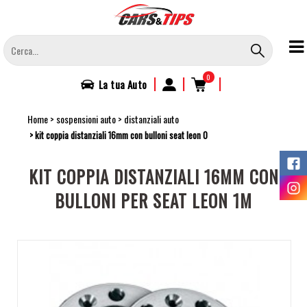
Salta
al
contenuto
principale
0
|
|
|
La tua
Auto
Home
sospensioni auto
distanziali auto
kit coppia distanziali 16mm con bulloni seat leon 0
KIT COPPIA DISTANZIALI 16MM CON
BULLONI PER SEAT LEON 1M