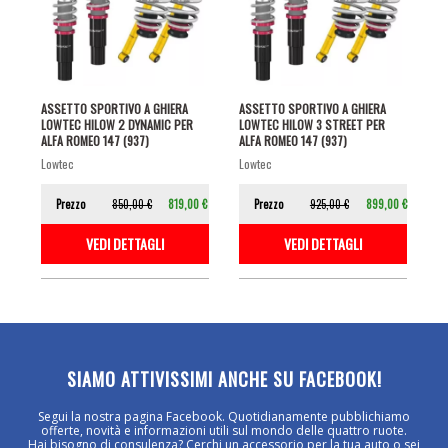
ASSETTO SPORTIVO A GHIERA
ASSETTO SPORTIVO A GHIERA
LOWTEC HILOW 2 DYNAMIC PER
LOWTEC HILOW 3 STREET PER
ALFA ROMEO 147 (937)
ALFA ROMEO 147 (937)
lowtec
lowtec
Prezzo
850,00 €
819,00 €
Prezzo
925,00 €
899,00 €
VEDI DETTAGLI
VEDI DETTAGLI
SIAMO ATTIVISSIMI ANCHE SU FACEBOOK!
Segui la nostra pagina Facebook. Quotidianamente pubblichiamo
offerte, novità e informazioni utili sul mondo delle quattro ruote.
Hai bisogno di consulenza? Cerchi un accessorio per la tua auto o sei