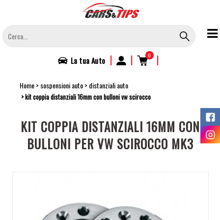
Salta
al
contenuto
principale
0
|
|
|
La tua
Auto
Home
sospensioni auto
distanziali auto
kit coppia distanziali 16mm con bulloni vw scirocco
KIT COPPIA DISTANZIALI 16MM CON
BULLONI PER VW SCIROCCO MK3