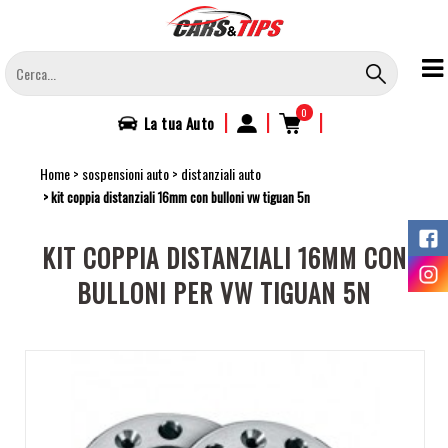
Salta
al
contenuto
principale
0
|
|
|
La tua
Auto
Home
sospensioni auto
distanziali auto
kit coppia distanziali 16mm con bulloni vw tiguan 5n
KIT COPPIA DISTANZIALI 16MM CON
BULLONI PER VW TIGUAN 5N