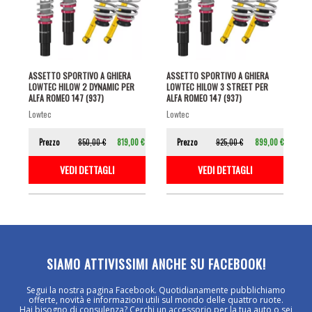
ASSETTO SPORTIVO A GHIERA
ASSETTO SPORTIVO A GHIERA
LOWTEC HILOW 2 DYNAMIC PER
LOWTEC HILOW 3 STREET PER
ALFA ROMEO 147 (937)
ALFA ROMEO 147 (937)
lowtec
lowtec
Prezzo
850,00 €
819,00 €
Prezzo
925,00 €
899,00 €
VEDI DETTAGLI
VEDI DETTAGLI
SIAMO ATTIVISSIMI ANCHE SU FACEBOOK!
Segui la nostra pagina Facebook. Quotidianamente pubblichiamo
offerte, novità e informazioni utili sul mondo delle quattro ruote.
Hai bisogno di consulenza? Cerchi un accessorio per la tua auto o sei