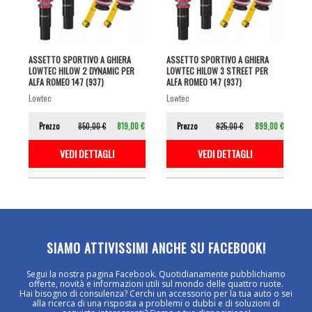
ASSETTO SPORTIVO A GHIERA
ASSETTO SPORTIVO A GHIERA
LOWTEC HILOW 2 DYNAMIC PER
LOWTEC HILOW 3 STREET PER
ALFA ROMEO 147 (937)
ALFA ROMEO 147 (937)
lowtec
lowtec
Prezzo
850,00 €
819,00 €
Prezzo
925,00 €
899,00 €
VEDI DETTAGLI
VEDI DETTAGLI
SIAMO ATTIVISSIMI ANCHE SU FACEBOOK!
Segui la nostra pagina Facebook. Quotidianamente pubblichiamo
offerte, novità e informazioni utili sul mondo delle quattro ruote.
Hai bisogno di consulenza? Cerchi un accessorio per la tua auto o sei
alla ricerca di una risposta a problemi o dubbi e di soluzioni di