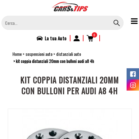
Salta
al
contenuto
principale
0
|
|
|
La tua
Auto
Home
sospensioni auto
distanziali auto
kit coppia distanziali 20mm con bulloni audi a8 4h
KIT COPPIA DISTANZIALI 20MM
CON BULLONI PER AUDI A8 4H