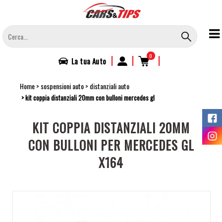
Salta
al
contenuto
principale
0
|
|
|
La tua
Auto
Home
sospensioni auto
distanziali auto
kit coppia distanziali 20mm con bulloni mercedes gl
KIT COPPIA DISTANZIALI 20MM
CON BULLONI PER MERCEDES GL
X164