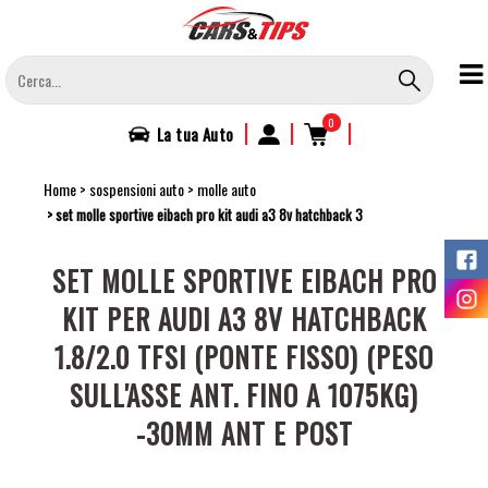
Salta
al
contenuto
principale
0
|
|
|
La tua
Auto
Home
sospensioni auto
molle auto
set molle sportive eibach pro kit audi a3 8v hatchback 3
SET MOLLE SPORTIVE EIBACH PRO
KIT PER AUDI A3 8V HATCHBACK
1.8/2.0 TFSI (PONTE FISSO) (PESO
SULL'ASSE ANT. FINO A 1075KG)
-30MM ANT E POST