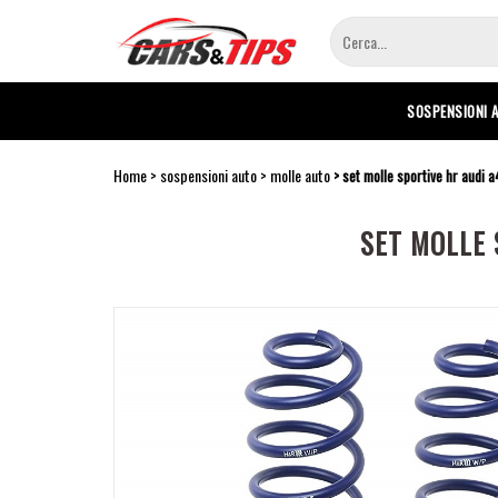
Salta
al
contenuto
principale
SOSPENSIONI 
Home
sospensioni auto
molle auto
set molle sportive hr audi
SET MOLLE 