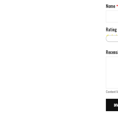
Nome
Rating
Recens
Content l