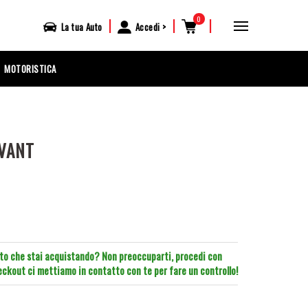
0
|
|
|
La tua
Auto
Accedi
MOTORISTICA
AVANT
tto che stai acquistando? Non preoccuparti, procedi con
heckout ci mettiamo in contatto con te per fare un controllo!