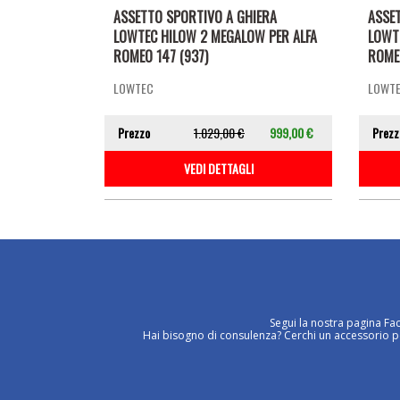
ASSETTO SPORTIVO A GHIERA
ASSE
LOWTEC HILOW 2 MEGALOW PER ALFA
LOWT
ROMEO 147 (937)
ROMEO
LOWTEC
LOWT
Prezzo
1.029,00 €
999,00 €
Prezz
VEDI DETTAGLI
Segui la nostra pagina Fa
Hai bisogno di consulenza? Cerchi un accessorio per