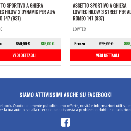
TTO SPORTIVO A GHIERA
ASSETTO SPORTIVO A GHIERA
EC HILOW 2 DYNAMIC PER ALFA
LOWTEC HILOW 3 STREET PER AL
 147 (937)
ROMEO 147 (937)
EC
LOWTEC
o
850,00 €
819,00 €
Prezzo
925,00 €
899
VEDI DETTAGLI
VEDI DETTAGLI
SIAMO ATTIVISSIMI ANCHE SU FACEBOOK!
cebook. Quotidianamente pubblichiamo offerte, novità e informazioni utili sul 
 la tua auto o sei alla ricerca di una risposta a problemi o dubbi e di soluzioni