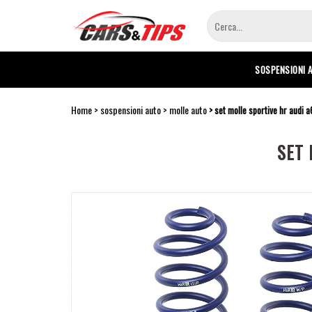
Salta
al
contenuto
principale
SOSPENSIONI 
Home
sospensioni auto
molle auto
set molle sportive hr audi a
SET 