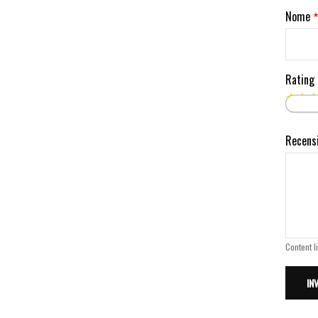
Nome
Rating
Recens
Content l