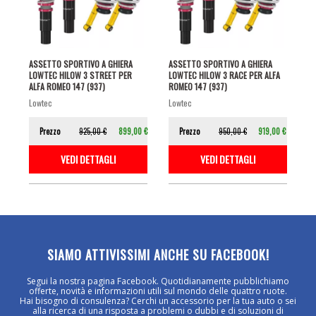
ASSETTO SPORTIVO A GHIERA
ASSETTO SPORTIVO A GHIERA
LOWTEC HILOW 3 STREET PER
LOWTEC HILOW 3 RACE PER ALFA
ALFA ROMEO 147 (937)
ROMEO 147 (937)
lowtec
lowtec
Prezzo
925,00 €
899,00 €
Prezzo
950,00 €
919,00 €
VEDI DETTAGLI
VEDI DETTAGLI
SIAMO ATTIVISSIMI ANCHE SU FACEBOOK!
Segui la nostra pagina Facebook. Quotidianamente pubblichiamo
offerte, novità e informazioni utili sul mondo delle quattro ruote.
Hai bisogno di consulenza? Cerchi un accessorio per la tua auto o sei
alla ricerca di una risposta a problemi o dubbi e di soluzioni di