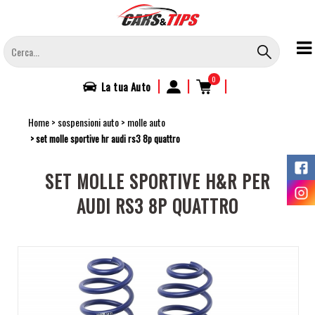
Salta
al
contenuto
principale
0
|
|
|
La tua
Auto
Home
sospensioni auto
molle auto
set molle sportive hr audi rs3 8p quattro
SET MOLLE SPORTIVE H&R PER
AUDI RS3 8P QUATTRO