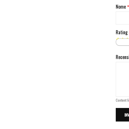
Nome
Rating
Recens
Content l