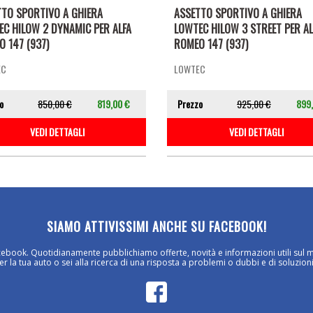
TTO SPORTIVO A GHIERA
ASSETTO SPORTIVO A GHIERA
EC HILOW 2 DYNAMIC PER ALFA
LOWTEC HILOW 3 STREET PER AL
 147 (937)
ROMEO 147 (937)
EC
LOWTEC
o
850,00 €
819,00 €
Prezzo
925,00 €
899
VEDI DETTAGLI
VEDI DETTAGLI
SIAMO ATTIVISSIMI ANCHE SU FACEBOOK!
cebook. Quotidianamente pubblichiamo offerte, novità e informazioni utili sul 
 la tua auto o sei alla ricerca di una risposta a problemi o dubbi e di soluzioni