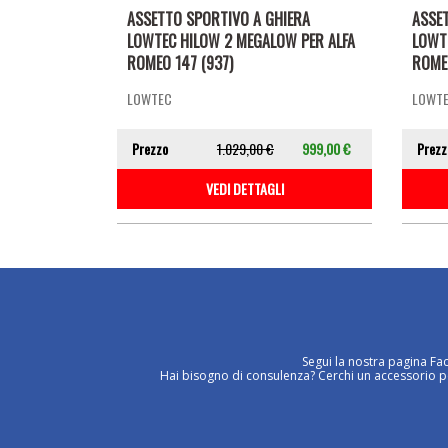
ASSETTO SPORTIVO A GHIERA
ASSE
LOWTEC HILOW 2 MEGALOW PER ALFA
LOWT
ROMEO 147 (937)
ROMEO
LOWTEC
LOWT
Prezzo
1.029,00 €
999,00 €
Prezz
VEDI DETTAGLI
Segui la nostra pagina Fa
Hai bisogno di consulenza? Cerchi un accessorio per