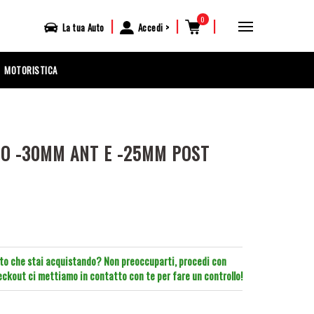
0
|
|
|
La tua
Auto
Accedi
MOTORISTICA
IO -30MM ANT E -25MM POST
tto che stai acquistando? Non preoccuparti, procedi con
heckout ci mettiamo in contatto con te per fare un controllo!