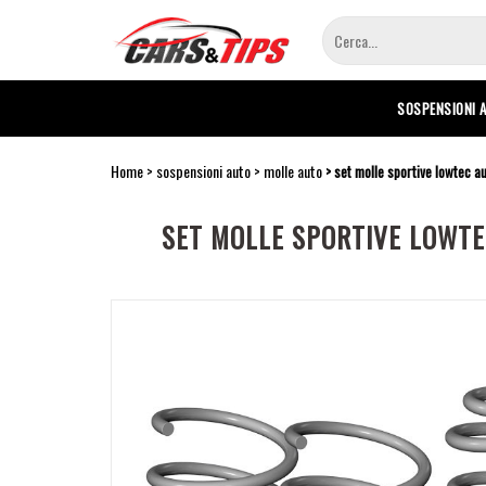
Salta
al
contenuto
principale
SOSPENSIONI 
Home
sospensioni auto
molle auto
set molle sportive lowtec a
SET MOLLE SPORTIVE LOWTE