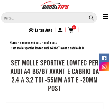
Salta
al
contenuto
principale
0
|
|
|
La tua
Auto
Home
sospensioni auto
molle auto
set molle sportive lowtec audi a4 b6b7 avant e cabrio da 0
SET MOLLE SPORTIVE LOWTEC PER
AUDI A4 B6/B7 AVANT E CABRIO DA
2.4 A 3.2 TDI -55MM ANT E -20MM
POST