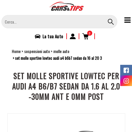
Salta
al
contenuto
principale
0
|
|
|
La tua
Auto
Home
sospensioni auto
molle auto
set molle sportive lowtec audi a4 b6b7 sedan da 16 al 20 3
SET MOLLE SPORTIVE LOWTEC PER
AUDI A4 B6/B7 SEDAN DA 1.6 AL 2.0
-30MM ANT E 0MM POST