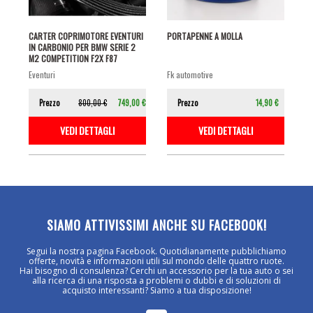
CARTER COPRIMOTORE EVENTURI
PORTAPENNE A MOLLA
IN CARBONIO PER BMW SERIE 2
M2 COMPETITION F2X F87
eventuri
fk automotive
Prezzo
800,00 €
749,00 €
Prezzo
14,90 €
VEDI DETTAGLI
VEDI DETTAGLI
SIAMO ATTIVISSIMI ANCHE SU FACEBOOK!
Segui la nostra pagina Facebook. Quotidianamente pubblichiamo
offerte, novità e informazioni utili sul mondo delle quattro ruote.
Hai bisogno di consulenza? Cerchi un accessorio per la tua auto o sei
alla ricerca di una risposta a problemi o dubbi e di soluzioni di
acquisto interessanti? Siamo a tua disposizione!