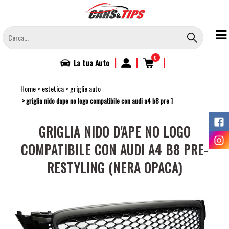
Salta
al
contenuto
principale
0
|
|
|
La tua
Auto
Home
estetica
griglie auto
griglia nido dape no logo compatibile con audi a4 b8 pre 1
GRIGLIA NIDO D'APE NO LOGO
COMPATIBILE CON AUDI A4 B8 PRE-
RESTYLING (NERA OPACA)