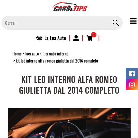
Salta
al
contenuto
principale
0
|
|
|
La tua
Auto
Home
luci auto
luci auto interne
kit led interno alfa romeo giulietta dal 2014 completo
KIT LED INTERNO ALFA ROMEO
GIULIETTA DAL 2014 COMPLETO