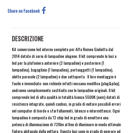
Share on Facebook
DESCRIZIONE
Kit conversione led interno completo per Alfa Romeo Giulietta dal
2014 dotate di serie di lampadine alogene. Il kit comprende le luci a
led per la plafoniera anteriore (2 lampadine) e posteriore (1
lampadina), bagagliaio (1 lampadina), portaoggetti (1 lampadina),
alette parasole (2 lampadine) e due sottoporta . Il loro montaggio è
facile e immediato: non richiede infatti nessuna modifica (plug&play),
andranno semplicemente sostituite con le lampadine originali. Il kit
comprende led di alta qualità in totalità bianco 5500K (oem) dotati di
resistenze integrate, quindi canbus, in grado di evitare possibili errori
nel computer di bordo o sfarfallamenti, latenze o intermittenze. Ogni
lampadina è composta da 12 chip led in grado di emettere una
potenza di illuminazione di 720lm al fine di illuminare in modo ottimale
l'intero abitacolo della vettura. Queste luci sono in grado di operare ad