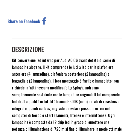
Share on Facebook
DESCRIZIONE
Kit conversione led interno per Audi A6 C6 avant dotata di serie di
lampadine alogene. Il kit comprende le luci a led per la plafoniera
anteriore (4 lampadine), plafoniera posteriore (2 lampadine) e
bagagliaio (2 lampadine), il loro montaggio è facile e immediato: non
richiede infatti nessuna modifica (plug&play), andranno
semplicemente sostituite con le lampadine originali. Il kit comprende
led di alta qualità in totalità bianco 5500K (oem) dotati di resistenze
integrate, quindi canbus, in grado di evitare possibili errori nel
computer di bordo o sfarfallamenti, latenze o intermittenze. Ogni
lampadina è composta da 12 chip led in grado di emettere una
potenza di illuminazione di 720lm al fine di illuminare in modo ottimale