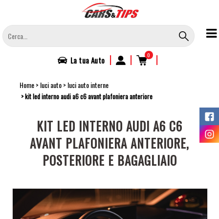
Salta
al
contenuto
principale
0
|
|
|
La tua
Auto
Home
luci auto
luci auto interne
kit led interno audi a6 c6 avant plafoniera anteriore
KIT LED INTERNO AUDI A6 C6
AVANT PLAFONIERA ANTERIORE,
POSTERIORE E BAGAGLIAIO