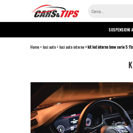
Salta
al
contenuto
principale
SOSPENSIONI 
Home
luci auto
luci auto interne
kit led interno bmw serie 5 f1
K