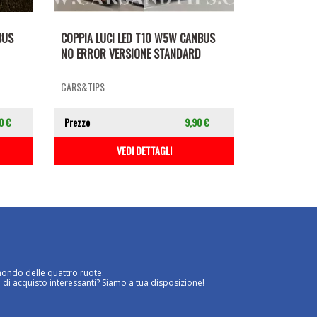
BUS
COPPIA LUCI LED T10 W5W CANBUS
NO ERROR VERSIONE STANDARD
CARS&TIPS
0 €
Prezzo
9,90 €
VEDI DETTAGLI
mondo delle quattro ruote.
 di acquisto interessanti? Siamo a tua disposizione!