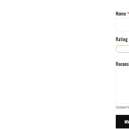
Nome
Rating
Recens
Content l