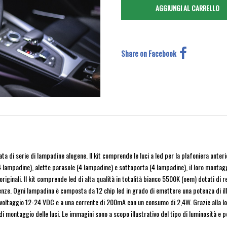
Share on Facebook
a di serie di lampadine alogene. Il kit comprende le luci a led per la plafoniera anter
4 lampadine), alette parasole (4 lampadine) e sottoporta (4 lampadine), il loro montag
ginali. Il kit comprende led di alta qualità in totalità bianco 5500K (oem) dotati di re
enze. Ogni lampadina è composta da 12 chip led in grado di emettere una potenza di illu
un voltaggio 12-24 VDC e a una corrente di 200mA con un consumo di 2,4W. Grazie alla l
e di montaggio delle luci. Le immagini sono a scopo illustrativo del tipo di luminosità e