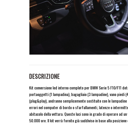
DESCRIZIONE
Kit conversione led interno completo per BMW Serie 5 F10/F11 dotat
portaoggetti (1 lampadina), bagagliaio (3 lampadine), vano piedi (
(plug&play), andranno semplicemente sostituite con le lampadine ori
errori nel computer di bordo o sfarfallamenti, latenze o intermitt
abitacolo della vettura. Queste luci sono in grado di operare ad 
50.000 ore. Il kit verrà fornito già suddiviso in base alla posizion