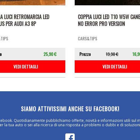
A LUCI RETROMARCIA LED
COPPIA LUCI LED T10 W5W CAN
S PER AUDI A3 8P
NO ERROR PRO VERSION
TIPS
CARS&TIPS
o
25,90 €
Prezzo
19,90 €
16,9
VEDI DETTAGLI
VEDI DETTAGLI
SIAMO ATTIVISSIMI ANCHE SU FACEBOOK!
cebook. Quotidianamente pubblichiamo offerte, novità e informazioni utili sul 
 la tua auto o sei alla ricerca di una risposta a problemi o dubbi e di soluzioni