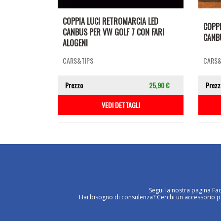
COPPIA LUCI RETROMARCIA LED
COPPI
CANBUS PER VW GOLF 7 CON FARI
CANBU
ALOGENI
CARS&TIPS
CARS&
Prezzo
25,90 €
Prezz
VEDI DETTAGLI
Segui la nostra pagina Fa
Hai bisogno di consulenza? Cerchi un accessorio per