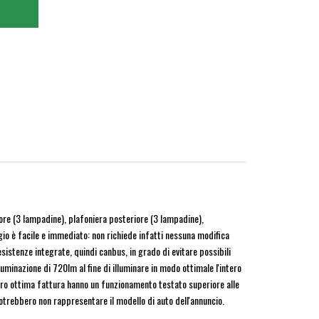
iore (3 lampadine), plafoniera posteriore (3 lampadine),
gio è facile e immediato: non richiede infatti nessuna modifica
sistenze integrate, quindi canbus, in grado di evitare possibili
minazione di 720lm al fine di illuminare in modo ottimale l'intero
oro ottima fattura hanno un funzionamento testato superiore alle
 potrebbero non rappresentare il modello di auto dell'annuncio.