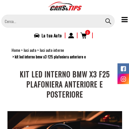
Salta
al
contenuto
principale
0
|
|
|
La tua
Auto
Home
luci auto
luci auto interne
kit led interno bmw x3 f25 plafoniera anteriore e
KIT LED INTERNO BMW X3 F25
PLAFONIERA ANTERIORE E
POSTERIORE