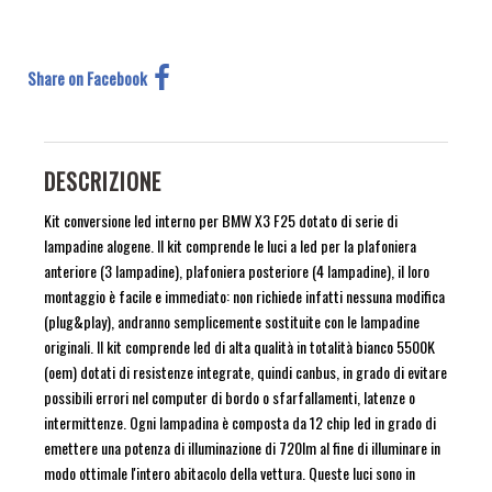
Share on Facebook
DESCRIZIONE
Kit conversione led interno per BMW X3 F25 dotato di serie di
lampadine alogene. Il kit comprende le luci a led per la plafoniera
anteriore (3 lampadine), plafoniera posteriore (4 lampadine), il loro
montaggio è facile e immediato: non richiede infatti nessuna modifica
(plug&play), andranno semplicemente sostituite con le lampadine
originali. Il kit comprende led di alta qualità in totalità bianco 5500K
(oem) dotati di resistenze integrate, quindi canbus, in grado di evitare
possibili errori nel computer di bordo o sfarfallamenti, latenze o
intermittenze. Ogni lampadina è composta da 12 chip led in grado di
emettere una potenza di illuminazione di 720lm al fine di illuminare in
modo ottimale l'intero abitacolo della vettura. Queste luci sono in