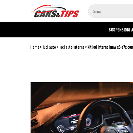
Salta
al
contenuto
principale
SOSPENSIONI 
Home
luci auto
luci auto interne
kit led interno bmw x6 e7x co