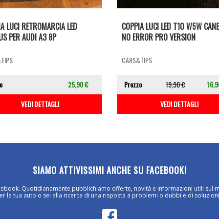
A LUCI RETROMARCIA LED
COPPIA LUCI LED T10 W5W CAN
S PER AUDI A3 8P
NO ERROR PRO VERSION
TIPS
CARS&TIPS
o
25,90 €
Prezzo
19,90 €
16,9
VEDI DETTAGLI
VEDI DETTAGLI
SIAMO ATTIVISSIMI ANCHE SU FACEBOOK!
cebook. Quotidianamente pubblichiamo offerte, novità e informazioni utili sul 
 la tua auto o sei alla ricerca di una risposta a problemi o dubbi e di soluzioni