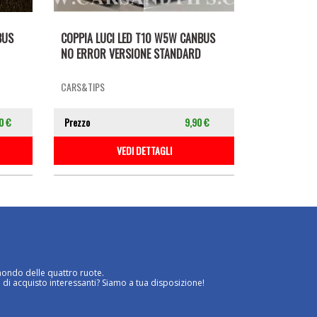
BUS
COPPIA LUCI LED T10 W5W CANBUS
NO ERROR VERSIONE STANDARD
CARS&TIPS
0 €
Prezzo
9,90 €
VEDI DETTAGLI
mondo delle quattro ruote.
 di acquisto interessanti? Siamo a tua disposizione!