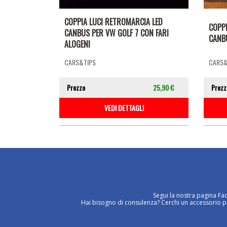
COPPIA LUCI RETROMARCIA LED
COPPI
CANBUS PER VW GOLF 7 CON FARI
CANBU
ALOGENI
CARS&TIPS
CARS&
Prezzo
25,90 €
Prezz
VEDI DETTAGLI
Segui la nostra pagina Fa
Hai bisogno di consulenza? Cerchi un accessorio per