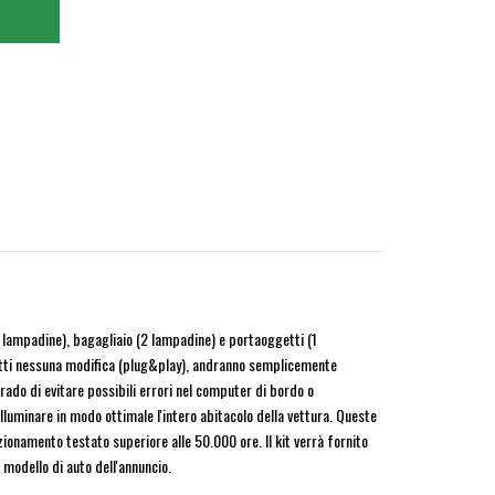
7 lampadine), bagagliaio (2 lampadine) e portaoggetti (1
nfatti nessuna modifica (plug&play), andranno semplicemente
grado di evitare possibili errori nel computer di bordo o
lluminare in modo ottimale l'intero abitacolo della vettura. Queste
onamento testato superiore alle 50.000 ore. Il kit verrà fornito
 modello di auto dell'annuncio.