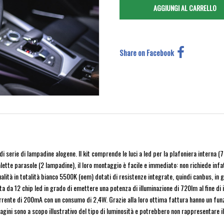
Share on Facebook
serie di lampadine alogene. Il kit comprende le luci a led per la plafoniera interna (
alette parasole (2 lampadine), il loro montaggio è facile e immediato: non richiede i
qualità in totalità bianco 5500K (oem) dotati di resistenze integrate, quindi canbus, in 
da 12 chip led in grado di emettere una potenza di illuminazione di 720lm al fine di i
rrente di 200mA con un consumo di 2,4W. Grazie alla loro ottima fattura hanno un funzi
agini sono a scopo illustrativo del tipo di luminosità e potrebbero non rappresentare il