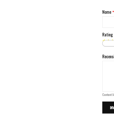
Nome
Rating
Recens
Content l