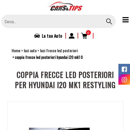
Salta
al
contenuto
principale
0
|
|
|
La tua
Auto
Home
luci auto
luci frecce led posteriori
coppia frecce led posteriori hyundai i20 mk1 0
COPPIA FRECCE LED POSTERIORI
PER HYUNDAI I20 MK1 RESTYLING