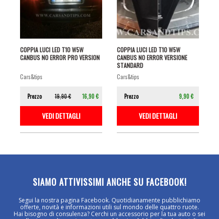
COPPIA LUCI LED T10 W5W
COPPIA LUCI LED T10 W5W
CANBUS NO ERROR PRO VERSION
CANBUS NO ERROR VERSIONE
STANDARD
cars&tips
cars&tips
Prezzo
19,90 €
16,90 €
Prezzo
9,90 €
VEDI DETTAGLI
VEDI DETTAGLI
SIAMO ATTIVISSIMI ANCHE SU FACEBOOK!
Segui la nostra pagina Facebook. Quotidianamente pubblichiamo
offerte, novità e informazioni utili sul mondo delle quattro ruote.
Hai bisogno di consulenza? Cerchi un accessorio per la tua auto o sei