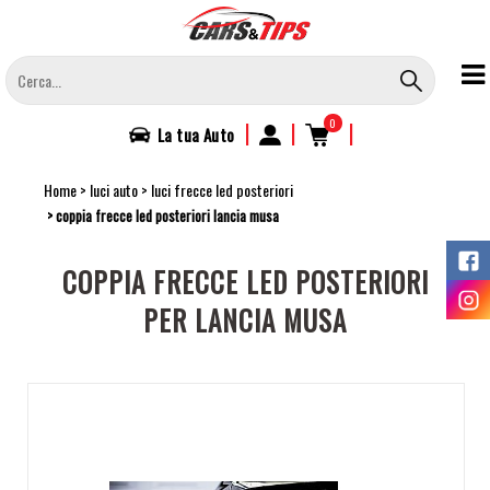
Salta
al
contenuto
principale
0
|
|
|
La tua
Auto
Home
luci auto
luci frecce led posteriori
coppia frecce led posteriori lancia musa
COPPIA FRECCE LED POSTERIORI
PER LANCIA MUSA