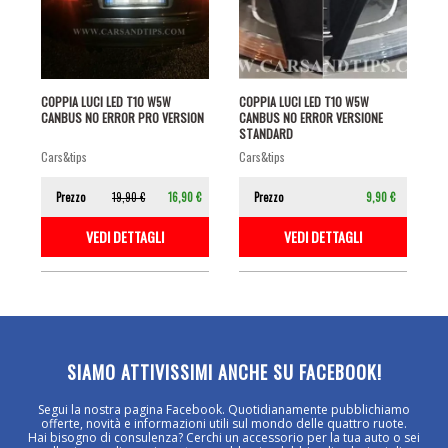
COPPIA LUCI LED T10 W5W
COPPIA LUCI LED T10 W5W
CANBUS NO ERROR PRO VERSION
CANBUS NO ERROR VERSIONE
STANDARD
cars&tips
cars&tips
Prezzo
19,90 €
16,90 €
Prezzo
9,90 €
VEDI DETTAGLI
VEDI DETTAGLI
SIAMO ATTIVISSIMI ANCHE SU FACEBOOK!
Segui la nostra pagina Facebook. Quotidianamente pubblichiamo
offerte, novità e informazioni utili sul mondo delle quattro ruote.
Hai bisogno di consulenza? Cerchi un accessorio per la tua auto o sei